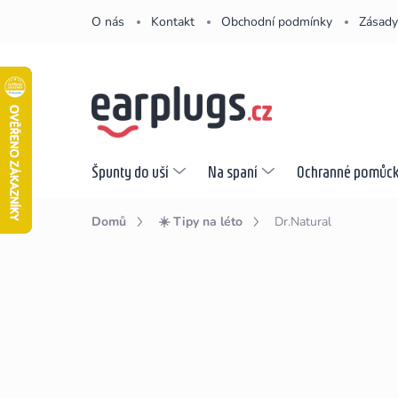
Přejít
O nás
Kontakt
Obchodní podmínky
Zásady
na
obsah
Špunty do uší
Na spaní
Ochranné pomůc
Domů
☀️ Tipy na léto
Dr.Natural