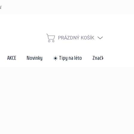
řád
Způsoby dopravy a platby
Velkoobchod a spolupráce
Za
PRÁZDNÝ KOŠÍK
NÁKUPNÍ
KOŠÍK
AKCE
Novinky
☀️ Tipy na léto
Značky