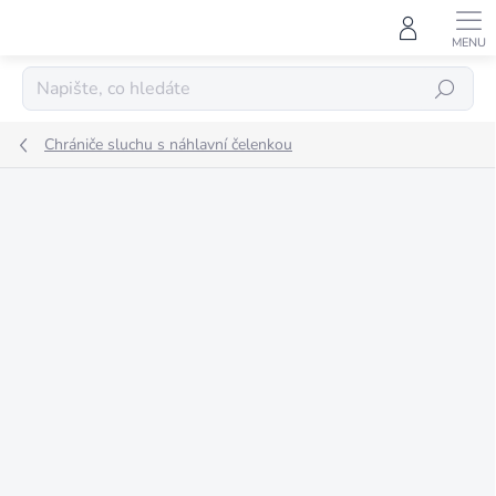
Přejít
na
obsah
HLEDAT
Chrániče sluchu s náhlavní čelenkou