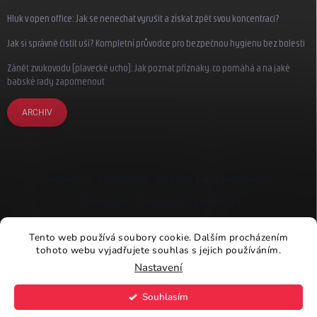
Hluk v open office: Jak se nenechat vyrušit a získat zpět svou koncentraci?
Jak si správně čistit uši? Kompletní průvodce pro bezpečnou hygienu bez bolesti
Zánět zvukovodu (plavecké ucho): Jak poznat příznaky, co pomáhá a na jaké
babské rady zapomenout
ARCHIV
Earplugs.cz
Earplugs.sk
Earplugs.hu
Earmazing.de
Earplugs.at
Earplugs.ro
Lunesto.cz
Tento web používá soubory cookie. Dalším procházením
tohoto webu vyjadřujete souhlas s jejich používáním.
Nastavení
Copyright 2026
Earplugs.cz
. Všechna práva vyhrazena.
Souhlasím
Vytvořil Shoptet