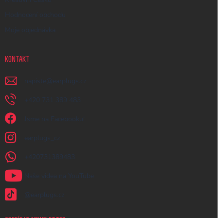
Hodnocení obchodu
Moje objednávka
KONTAKT
napiste
@
earplugs.cz
+420 731 389 483
Jsme na Facebooku!
earplugs_cz
+420731389483
Naše videa na YouTube
@earplugs.cz