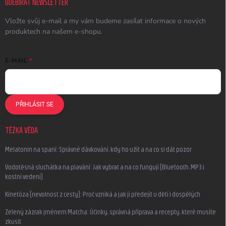
ODEBÍRAT NEWSLETTER
Vložte svůj e-mail a my vám budeme zasílat informace o nových
produktech na našem e-shopu.
E-MAIL
PŘIHLÁSIT SE
TĚŽKÁ VĚDA
Melatonin na spaní: Správné dávkování, kdy ho užít a na co si dát pozor
Vodotěsná sluchátka na plavání: Jak vybrat a na co fungují (Bluetooth, MP3 i
kostní vedení)
Kinetóza (nevolnost z cesty): Proč vzniká a jak jí předejít u dětí i dospělých
Zelený zázrak jménem Matcha: Účinky, správná příprava a recepty, které musíte
zkusit