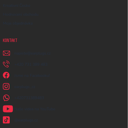
Kreativní Česko
Hodnocení obchodu
Moje objednávka
KONTAKT
napiste
@
earplugs.cz
+420 731 389 483
Jsme na Facebooku!
earplugs_cz
+420731389483
Naše videa na YouTube
@earplugs.cz