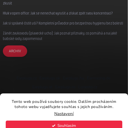
zkusit
Hluk v open office: Jak se nenechat vyrušit a získat zpět svou koncentraci?
Jak si správně čistit uši? Kompletní průvodce pro bezpečnou hygienu bez bolesti
Zánět zvukovodu (plavecké ucho): Jak poznat příznaky, co pomáhá a na jaké
babské rady zapomenout
ARCHIV
Earplugs.cz
Earplugs.sk
Earplugs.hu
Earmazing.de
Earplugs.at
Earplugs.ro
Lunesto.cz
Tento web používá soubory cookie. Dalším procházením
tohoto webu vyjadřujete souhlas s jejich používáním.
Nastavení
Copyright 2026
Earplugs.cz
. Všechna práva vyhrazena.
Souhlasím