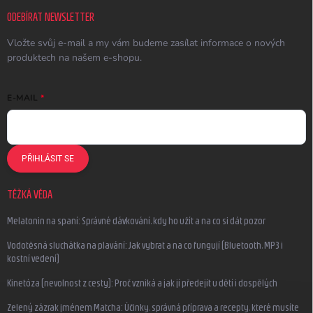
ODEBÍRAT NEWSLETTER
Vložte svůj e-mail a my vám budeme zasílat informace o nových
produktech na našem e-shopu.
E-MAIL
PŘIHLÁSIT SE
TĚŽKÁ VĚDA
Melatonin na spaní: Správné dávkování, kdy ho užít a na co si dát pozor
Vodotěsná sluchátka na plavání: Jak vybrat a na co fungují (Bluetooth, MP3 i
kostní vedení)
Kinetóza (nevolnost z cesty): Proč vzniká a jak jí předejít u dětí i dospělých
Zelený zázrak jménem Matcha: Účinky, správná příprava a recepty, které musíte