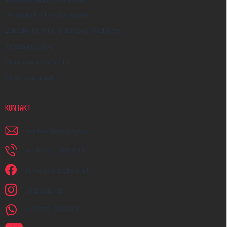
Velkoobchod a spolupráce
Zakázky na míru a dárkové předměty
Kreativní Česko
Hodnocení obchodu
Moje objednávka
KONTAKT
napiste
@
earplugs.cz
+420 731 389 483
Jsme na Facebooku!
earplugs_cz
+420731389483