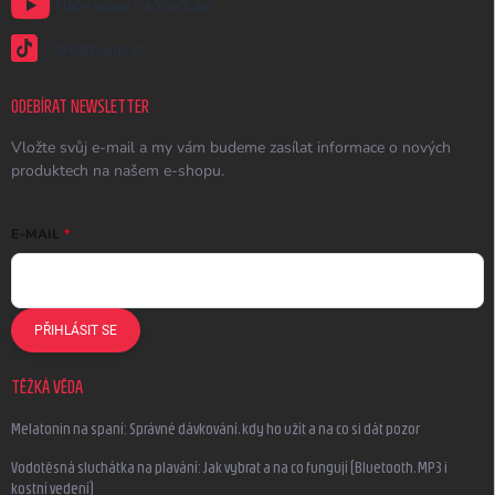
Naše videa na YouTube
@earplugs.cz
ODEBÍRAT NEWSLETTER
Vložte svůj e-mail a my vám budeme zasílat informace o nových
produktech na našem e-shopu.
E-MAIL
PŘIHLÁSIT SE
TĚŽKÁ VĚDA
Melatonin na spaní: Správné dávkování, kdy ho užít a na co si dát pozor
Vodotěsná sluchátka na plavání: Jak vybrat a na co fungují (Bluetooth, MP3 i
kostní vedení)