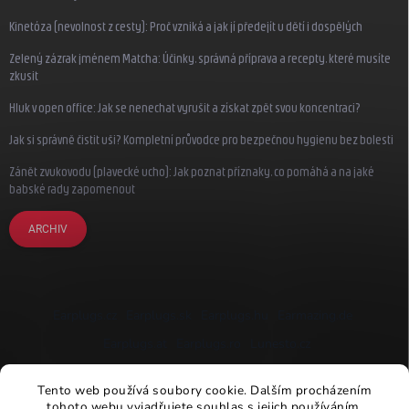
Kinetóza (nevolnost z cesty): Proč vzniká a jak jí předejít u dětí i dospělých
Zelený zázrak jménem Matcha: Účinky, správná příprava a recepty, které musíte
zkusit
Hluk v open office: Jak se nenechat vyrušit a získat zpět svou koncentraci?
Jak si správně čistit uši? Kompletní průvodce pro bezpečnou hygienu bez bolesti
Zánět zvukovodu (plavecké ucho): Jak poznat příznaky, co pomáhá a na jaké
babské rady zapomenout
ARCHIV
Earplugs.cz
Earplugs.sk
Earplugs.hu
Earmazing.de
Earplugs.at
Earplugs.ro
Lunesto.cz
Tento web používá soubory cookie. Dalším procházením
tohoto webu vyjadřujete souhlas s jejich používáním.