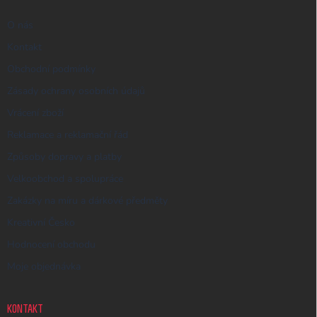
O nás
Kontakt
Obchodní podmínky
Zásady ochrany osobních údajů
Vrácení zboží
Reklamace a reklamační řád
Způsoby dopravy a platby
Velkoobchod a spolupráce
Zakázky na míru a dárkové předměty
Kreativní Česko
Hodnocení obchodu
Moje objednávka
KONTAKT