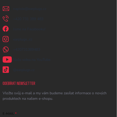
napiste
@
earplugs.cz
+420 731 389 483
Jsme na Facebooku!
earplugs_cz
+420731389483
Naše videa na YouTube
@earplugs.cz
ODEBÍRAT NEWSLETTER
Vložte svůj e-mail a my vám budeme zasílat informace o nových
produktech na našem e-shopu.
E-MAIL