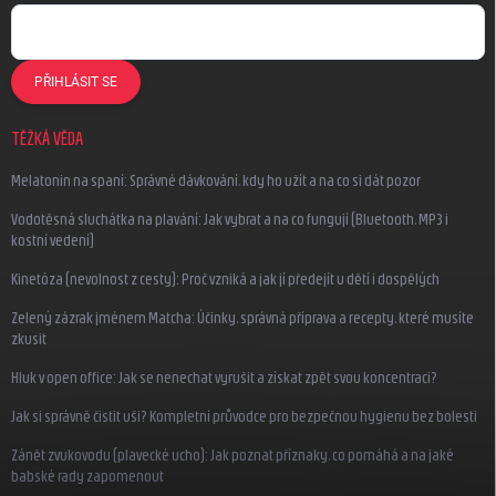
PŘIHLÁSIT SE
TĚŽKÁ VĚDA
Melatonin na spaní: Správné dávkování, kdy ho užít a na co si dát pozor
Vodotěsná sluchátka na plavání: Jak vybrat a na co fungují (Bluetooth, MP3 i
kostní vedení)
Kinetóza (nevolnost z cesty): Proč vzniká a jak jí předejít u dětí i dospělých
Zelený zázrak jménem Matcha: Účinky, správná příprava a recepty, které musíte
zkusit
Hluk v open office: Jak se nenechat vyrušit a získat zpět svou koncentraci?
Jak si správně čistit uši? Kompletní průvodce pro bezpečnou hygienu bez bolesti
Zánět zvukovodu (plavecké ucho): Jak poznat příznaky, co pomáhá a na jaké
babské rady zapomenout