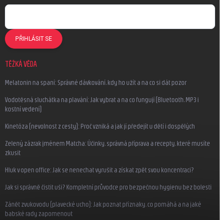
PŘIHLÁSIT SE
TĚŽKÁ VĚDA
Melatonin na spaní: Správné dávkování, kdy ho užít a na co si dát pozor
Vodotěsná sluchátka na plavání: Jak vybrat a na co fungují (Bluetooth, MP3 i
kostní vedení)
Kinetóza (nevolnost z cesty): Proč vzniká a jak jí předejít u dětí i dospělých
Zelený zázrak jménem Matcha: Účinky, správná příprava a recepty, které musíte
zkusit
Hluk v open office: Jak se nenechat vyrušit a získat zpět svou koncentraci?
Jak si správně čistit uši? Kompletní průvodce pro bezpečnou hygienu bez bolesti
Zánět zvukovodu (plavecké ucho): Jak poznat příznaky, co pomáhá a na jaké
babské rady zapomenout