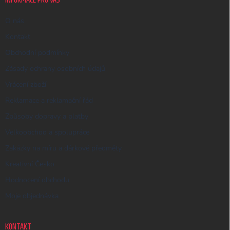
O nás
Kontakt
Obchodní podmínky
Zásady ochrany osobních údajů
Vrácení zboží
Reklamace a reklamační řád
Způsoby dopravy a platby
Velkoobchod a spolupráce
Zakázky na míru a dárkové předměty
Kreativní Česko
Hodnocení obchodu
Moje objednávka
KONTAKT