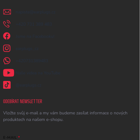
napiste
@
earplugs.cz
+420 731 389 483
Jsme na Facebooku!
earplugs_cz
+420731389483
Naše videa na YouTube
@earplugs.cz
ODEBÍRAT NEWSLETTER
Vložte svůj e-mail a my vám budeme zasílat informace o nových
produktech na našem e-shopu.
E-MAIL