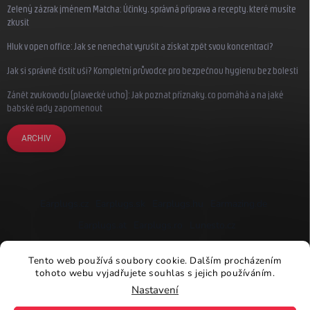
Zelený zázrak jménem Matcha: Účinky, správná příprava a recepty, které musíte
zkusit
Hluk v open office: Jak se nenechat vyrušit a získat zpět svou koncentraci?
Jak si správně čistit uši? Kompletní průvodce pro bezpečnou hygienu bez bolesti
Zánět zvukovodu (plavecké ucho): Jak poznat příznaky, co pomáhá a na jaké
babské rady zapomenout
ARCHIV
Earplugs.cz
Earplugs.sk
Earplugs.hu
Earmazing.de
Earplugs.at
Earplugs.ro
Lunesto.cz
Tento web používá soubory cookie. Dalším procházením
tohoto webu vyjadřujete souhlas s jejich používáním.
Nastavení
Copyright 2026
Earplugs.cz
. Všechna práva vyhrazena.