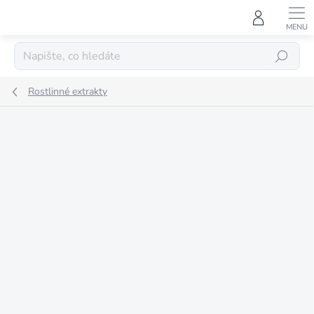
Přejít
na
obsah
HLEDAT
Rostlinné extrakty