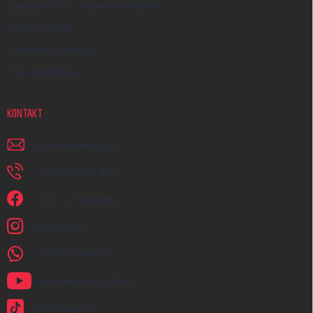
Zakázky na míru a dárkové předměty
Kreativní Česko
Hodnocení obchodu
Moje objednávka
KONTAKT
napiste
@
earplugs.cz
+420 731 389 483
Jsme na Facebooku!
earplugs_cz
+420731389483
Naše videa na YouTube
@earplugs.cz