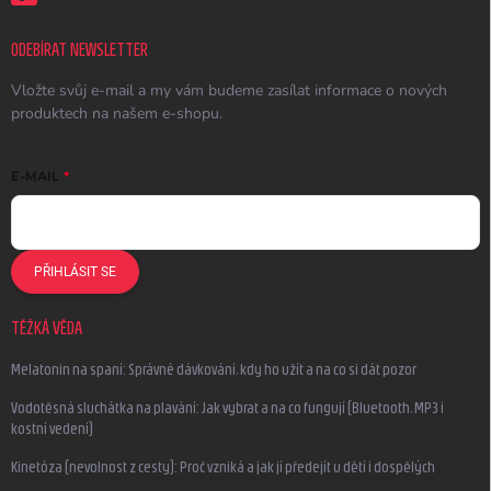
ODEBÍRAT NEWSLETTER
Vložte svůj e-mail a my vám budeme zasílat informace o nových
produktech na našem e-shopu.
E-MAIL
PŘIHLÁSIT SE
TĚŽKÁ VĚDA
Melatonin na spaní: Správné dávkování, kdy ho užít a na co si dát pozor
Vodotěsná sluchátka na plavání: Jak vybrat a na co fungují (Bluetooth, MP3 i
kostní vedení)
Kinetóza (nevolnost z cesty): Proč vzniká a jak jí předejít u dětí i dospělých