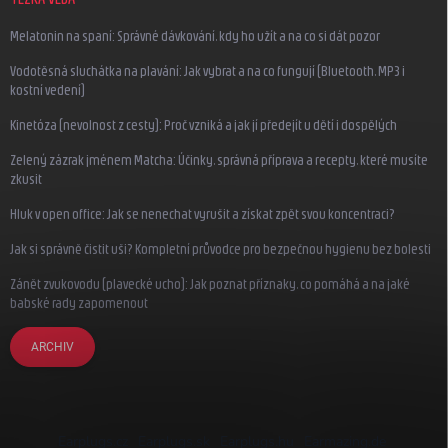
Melatonin na spaní: Správné dávkování, kdy ho užít a na co si dát pozor
Vodotěsná sluchátka na plavání: Jak vybrat a na co fungují (Bluetooth, MP3 i
kostní vedení)
Kinetóza (nevolnost z cesty): Proč vzniká a jak jí předejít u dětí i dospělých
Zelený zázrak jménem Matcha: Účinky, správná příprava a recepty, které musíte
zkusit
Hluk v open office: Jak se nenechat vyrušit a získat zpět svou koncentraci?
Jak si správně čistit uši? Kompletní průvodce pro bezpečnou hygienu bez bolesti
Zánět zvukovodu (plavecké ucho): Jak poznat příznaky, co pomáhá a na jaké
babské rady zapomenout
ARCHIV
Earplugs.cz
Earplugs.sk
Earplugs.hu
Earmazing.de