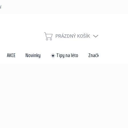
řád
Způsoby dopravy a platby
Velkoobchod a spolupráce
Za
PRÁZDNÝ KOŠÍK
NÁKUPNÍ
KOŠÍK
AKCE
Novinky
☀️ Tipy na léto
Značky