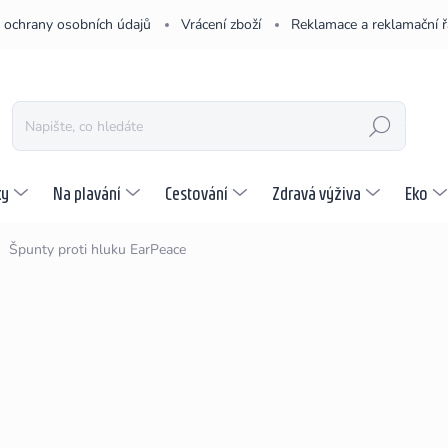
 ochrany osobních údajů
Vrácení zboží
Reklamace a reklamační 
HLEDAT
ky
Na plavání
Cestování
Zdravá výživa
Eko
Špunty proti hluku EarPeace