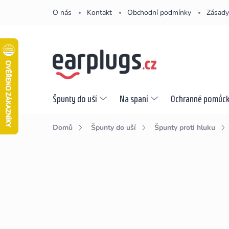
Přejít
O nás
Kontakt
Obchodní podmínky
Zásady
na
obsah
Špunty do uší
Na spaní
Ochranné pomůc
Domů
Špunty do uší
Špunty proti hluku