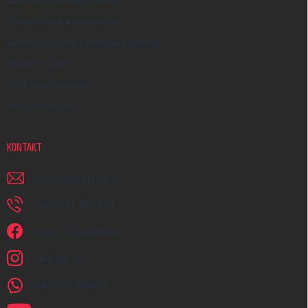
Velkoobchod a spolupráce
Zakázky na míru a dárkové předměty
Kreativní Česko
Hodnocení obchodu
Moje objednávka
KONTAKT
napiste
@
earplugs.cz
+420 731 389 483
Jsme na Facebooku!
earplugs_cz
+420731389483