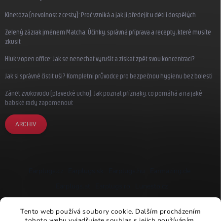
Kinetóza (nevolnost z cesty): Proč vzniká a jak jí předejít u dětí i dospělých
Zelený zázrak jménem Matcha: Účinky, správná příprava a recepty, které musíte
zkusit
Hluk v open office: Jak se nenechat vyrušit a získat zpět svou koncentraci?
Jak si správně čistit uši? Kompletní průvodce pro bezpečnou hygienu bez bolesti
Zánět zvukovodu (plavecké ucho): Jak poznat příznaky, co pomáhá a na jaké
babské rady zapomenout
ARCHIV
Earplugs.cz
Earplugs.sk
Earplugs.hu
Earmazing.de
Earplugs.at
Earplugs.ro
Lunesto.cz
Tento web používá soubory cookie. Dalším procházením
tohoto webu vyjadřujete souhlas s jejich používáním.