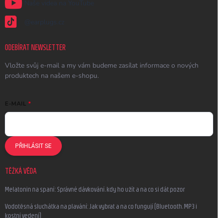
Naše videa na YouTube
@earplugs.cz
ODEBÍRAT NEWSLETTER
Vložte svůj e-mail a my vám budeme zasílat informace o nových
produktech na našem e-shopu.
E-MAIL
PŘIHLÁSIT SE
TĚŽKÁ VĚDA
Melatonin na spaní: Správné dávkování, kdy ho užít a na co si dát pozor
Vodotěsná sluchátka na plavání: Jak vybrat a na co fungují (Bluetooth, MP3 i
kostní vedení)