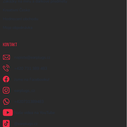
Zakázky na míru a dárkové předměty
Kreativní Česko
Hodnocení obchodu
Moje objednávka
KONTAKT
napiste
@
earplugs.cz
+420 731 389 483
Jsme na Facebooku!
earplugs_cz
+420731389483
Naše videa na YouTube
@earplugs.cz