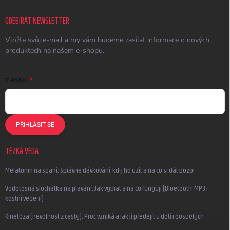
ODEBÍRAT NEWSLETTER
Vložte svůj e-mail a my vám budeme zasílat informace o nových
produktech na našem e-shopu.
E-MAIL
PŘIHLÁSIT SE
TĚŽKÁ VĚDA
Melatonin na spaní: Správné dávkování, kdy ho užít a na co si dát pozor
Vodotěsná sluchátka na plavání: Jak vybrat a na co fungují (Bluetooth, MP3 i
kostní vedení)
Kinetóza (nevolnost z cesty): Proč vzniká a jak jí předejít u dětí i dospělých