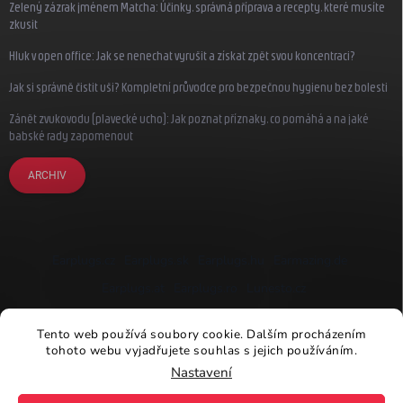
Zelený zázrak jménem Matcha: Účinky, správná příprava a recepty, které musíte
zkusit
Hluk v open office: Jak se nenechat vyrušit a získat zpět svou koncentraci?
Jak si správně čistit uši? Kompletní průvodce pro bezpečnou hygienu bez bolesti
Zánět zvukovodu (plavecké ucho): Jak poznat příznaky, co pomáhá a na jaké
babské rady zapomenout
ARCHIV
Earplugs.cz
Earplugs.sk
Earplugs.hu
Earmazing.de
Earplugs.at
Earplugs.ro
Lunesto.cz
Tento web používá soubory cookie. Dalším procházením
tohoto webu vyjadřujete souhlas s jejich používáním.
Nastavení
Copyright 2026
Earplugs.cz
. Všechna práva vyhrazena.