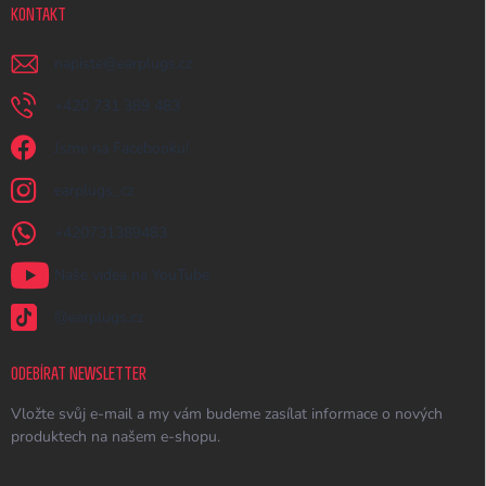
KONTAKT
napiste
@
earplugs.cz
+420 731 389 483
Jsme na Facebooku!
earplugs_cz
+420731389483
Naše videa na YouTube
@earplugs.cz
ODEBÍRAT NEWSLETTER
Vložte svůj e-mail a my vám budeme zasílat informace o nových
produktech na našem e-shopu.