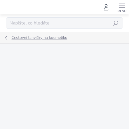
Přejít
na
obsah
HLEDAT
Cestovní lahvičky na kosmetiku