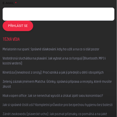
E-MAIL
PŘIHLÁSIT SE
TĚŽKÁ VĚDA
Melatonin na spaní: Správné dávkování, kdy ho užít a na co si dát pozor
Vodotěsná sluchátka na plavání: Jak vybrat a na co fungují (Bluetooth, MP3 i
kostní vedení)
Kinetóza (nevolnost z cesty): Proč vzniká a jak jí předejít u dětí i dospělých
Zelený zázrak jménem Matcha: Účinky, správná příprava a recepty, které musíte
zkusit
Hluk v open office: Jak se nenechat vyrušit a získat zpět svou koncentraci?
Jak si správně čistit uši? Kompletní průvodce pro bezpečnou hygienu bez bolesti
Zánět zvukovodu (plavecké ucho): Jak poznat příznaky, co pomáhá a na jaké