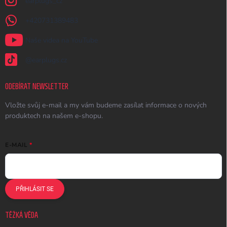
earplugs_cz
+420731389483
Naše videa na YouTube
@earplugs.cz
ODEBÍRAT NEWSLETTER
Vložte svůj e-mail a my vám budeme zasílat informace o nových
produktech na našem e-shopu.
E-MAIL
PŘIHLÁSIT SE
TĚŽKÁ VĚDA