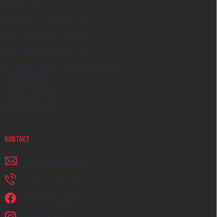
Vrácení zboží
Reklamace a reklamační řád
Způsoby dopravy a platby
Velkoobchod a spolupráce
Zakázky na míru a dárkové předměty
Kreativní Česko
Hodnocení obchodu
Moje objednávka
KONTAKT
napiste
@
earplugs.cz
+420 731 389 483
Jsme na Facebooku!