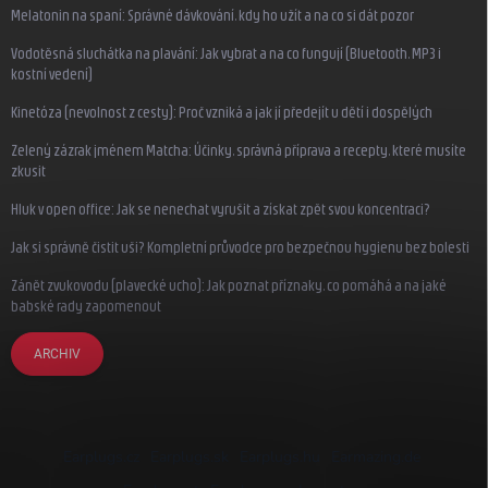
Melatonin na spaní: Správné dávkování, kdy ho užít a na co si dát pozor
Vodotěsná sluchátka na plavání: Jak vybrat a na co fungují (Bluetooth, MP3 i
kostní vedení)
Kinetóza (nevolnost z cesty): Proč vzniká a jak jí předejít u dětí i dospělých
Zelený zázrak jménem Matcha: Účinky, správná příprava a recepty, které musíte
zkusit
Hluk v open office: Jak se nenechat vyrušit a získat zpět svou koncentraci?
Jak si správně čistit uši? Kompletní průvodce pro bezpečnou hygienu bez bolesti
Zánět zvukovodu (plavecké ucho): Jak poznat příznaky, co pomáhá a na jaké
babské rady zapomenout
ARCHIV
Earplugs.cz
Earplugs.sk
Earplugs.hu
Earmazing.de