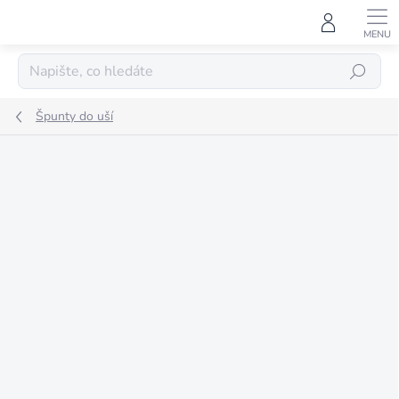
Přejít
na
obsah
HLEDAT
Špunty do uší