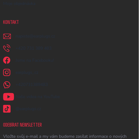
Moje objednávka
KONTAKT
napiste
@
earplugs.cz
+420 731 389 483
Jsme na Facebooku!
earplugs_cz
+420731389483
Naše videa na YouTube
@earplugs.cz
ODEBÍRAT NEWSLETTER
Vložte svůj e-mail a my vám budeme zasílat informace o nových