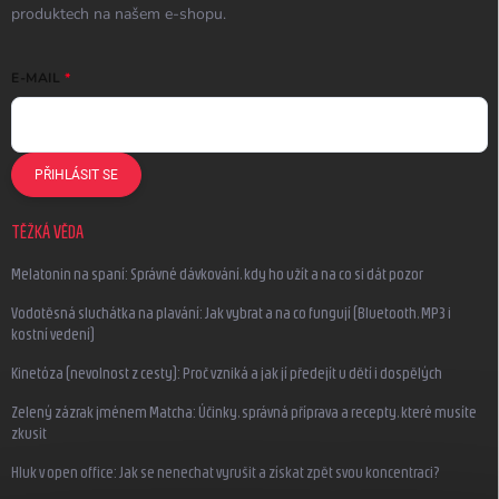
produktech na našem e-shopu.
E-MAIL
PŘIHLÁSIT SE
TĚŽKÁ VĚDA
Melatonin na spaní: Správné dávkování, kdy ho užít a na co si dát pozor
Vodotěsná sluchátka na plavání: Jak vybrat a na co fungují (Bluetooth, MP3 i
kostní vedení)
Kinetóza (nevolnost z cesty): Proč vzniká a jak jí předejít u dětí i dospělých
Zelený zázrak jménem Matcha: Účinky, správná příprava a recepty, které musíte
zkusit
Hluk v open office: Jak se nenechat vyrušit a získat zpět svou koncentraci?